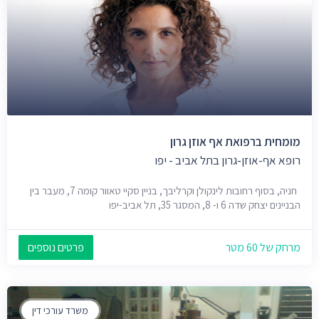
מומחית ברפואת אף אוזן גרון
רופא אף-אוזן-גרון בתל אביב - יפו
חניה, בסוף רחובות לינקולן וקרליבך, בניין סקיי טאוור קומה 7, מעבר בין
הבניינים יצחק שדה 6 ו- 8, המסגר 35, תל אביב-יפו
מרחק של 60 מטר
פרטים נוספים
משרד עורכי דין