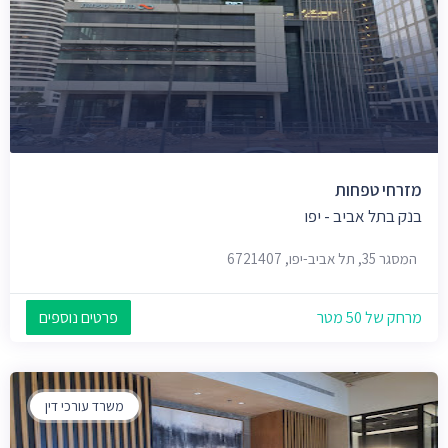
מזרחי טפחות
בנק בתל אביב - יפו
המסגר 35, תל אביב-יפו, 6721407
מרחק של 50 מטר
פרטים נוספים
משרד עורכי דין