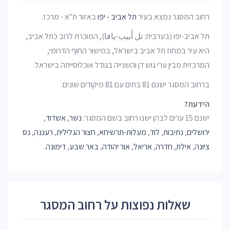
רחוב המסגר נמצא בעיר
תל אביב - יפו
באזור ת"א - מרכז.
תל אביב-יפו (בערבית: تل أَبيب-يافا), המוכרת לרוב כתל אביב,
היא עיר במחוז תל אביב בישראל, במישור החוף הדרומי,
המרכזית מבין ערי גוש דן והשנייה בגודל אוכלוסייתה בישראל.
ברחוב המסגר ישנם 81 בתים עם 81 מיקודים שונים.
הידעת?
ישנם 15 ערים לבהן ישנו רחוב בשם המסגר:
נשר
,
אשדוד
,
ירושלים
,
נתיבות
,
לוד
,
מעלות-תרשיחא
,
חצור הגלילית
,
רעננה
,
נס
ציונה
,
אילת
,
חדרה
,
אריאל
,
אור יהודה
,
באר שבע
,
דימונה
.
שאלות נפוצות על רחוב המסגר