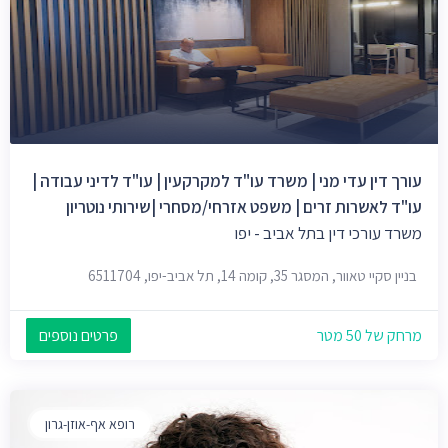
עורך דין עדי מני | משרד עו"ד למקרקעין | עו"ד לדיני עבודה |
עו"ד לאשרות זרים | משפט אזרחי/מסחרי |שירותי נוטריון
משרד עורכי דין בתל אביב - יפו
בניין סקיי טאוור, המסגר 35, קומה 14, תל אביב-יפו, 6511704
מרחק של 50 מטר
פרטים נוספים
רופא אף-אוזן-גרון