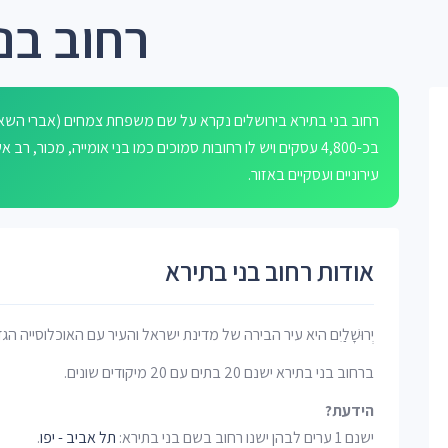
רחוב בנ
רחוב בני בתירא בירושלים נקרא על שם משפחת צמחים (אברי השאים
בכ-4,800 עסקים ויש לו רחובות סמוכים כמו בני אומייה, מכור,
עירוניים ועסקיים באזור.
אודות רחוב בני בתירא
יְרוּשָׁלַיִם היא עיר הבירה של מדינת ישראל והעיר עם האוכלוסייה הג
ברחוב בני בתירא ישנם 20 בתים עם 20 מיקודים שונים.
הידעת?
ישנם 1 ערים לבהן ישנו רחוב בשם בני בתירא:
תל אביב - יפו
.