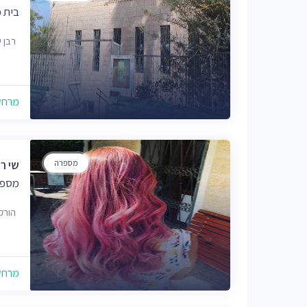
בית 
רבן יוחנ
מרחק של
מספרה
שי ר
מספר
הורקניה 8, יר
מרחק של