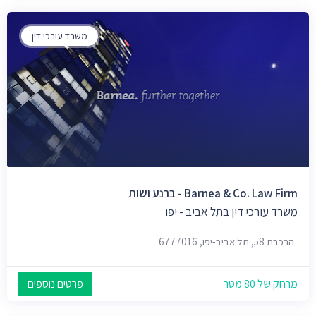
משרד עורכי דין
Barnea & Co. Law Firm - ברנע ושות
משרד עורכי דין בתל אביב - יפו
הרכבת 58, תל אביב-יפו, 6777016
מרחק של 80 מטר
פרטים נוספים