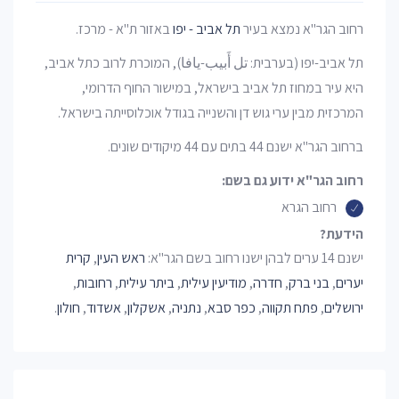
רחוב הגר"א נמצא בעיר
תל אביב - יפו
באזור ת"א - מרכז.
תל אביב-יפו (בערבית: تل أَبيب-يافا), המוכרת לרוב כתל אביב,
היא עיר במחוז תל אביב בישראל, במישור החוף הדרומי,
המרכזית מבין ערי גוש דן והשנייה בגודל אוכלוסייתה בישראל.
ברחוב הגר"א ישנם 44 בתים עם 44 מיקודים שונים.
רחוב הגר"א ידוע גם בשם:
רחוב הגרא
הידעת?
ישנם 14 ערים לבהן ישנו רחוב בשם הגר"א:
ראש העין
,
קרית
יערים
,
בני ברק
,
חדרה
,
מודיעין עילית
,
ביתר עילית
,
רחובות
,
ירושלים
,
פתח תקווה
,
כפר סבא
,
נתניה
,
אשקלון
,
אשדוד
,
חולון
.