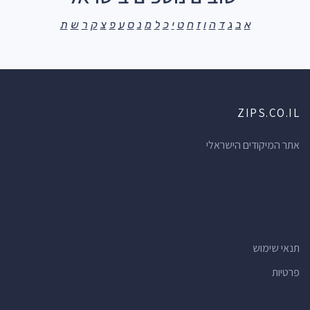
א
ב
ג
ד
ה
ו
ז
ח
ט
י
כ
ל
מ
נ
ס
ע
פ
צ
ק
ר
ש
ת
ZIPS.CO.IL
אתר המיקודים הישראלי
תנאי שימוש
פרטיות