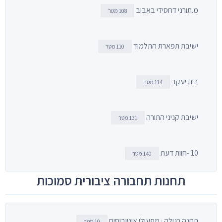
מ.תורני דחסידי באבוב
108 מטר
ישיבת תפארת התלמוד
110 מטר
בית יעקב
114 מטר
ישיבת קניני התורה
131 מטר
10 -חוות דעת
140 מטר
תחנות תחבורה ציבורית סמוכות
תחנה רגילה · מפעילי אוטובוסים
10 מטר