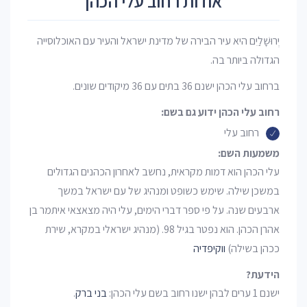
אודות רחוב עלי הכהן
יְרוּשָׁלַיִם היא עיר הבירה של מדינת ישראל והעיר עם האוכלוסייה
הגדולה ביותר בה.
ברחוב עלי הכהן ישנם 36 בתים עם 36 מיקודים שונים.
רחוב עלי הכהן ידוע גם בשם:
רחוב עלי
משמעות השם:
עלי הכהן הוא דמות מקראית, נחשב לאחרון הכהנים הגדולים
במשכן שילה. שימש כשופט ומנהיג של עם ישראל במשך
ארבעים שנה. על פי ספר דברי הימים, עלי היה מצאצאי איתמר בן
אהרן הכהן. הוא נפטר בגיל 98. (מנהיג ישראלי במקרא, שירת
ככהן בשילה)
ווקיפדיה
הידעת?
ישנם 1 ערים לבהן ישנו רחוב בשם עלי הכהן:
בני ברק
.