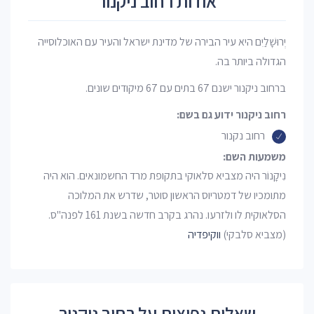
אודות רחוב ניקנור
יְרוּשָׁלַיִם היא עיר הבירה של מדינת ישראל והעיר עם האוכלוסייה
הגדולה ביותר בה.
ברחוב ניקנור ישנם 67 בתים עם 67 מיקודים שונים.
רחוב ניקנור ידוע גם בשם:
רחוב נקנור
משמעות השם:
נִיקָנוֹר היה מצביא סלאוקי בתקופת מרד החשמונאים. הוא היה
מתומכיו של דמטריוס הראשון סוטר, שדרש את המלוכה
הסלאוקית לו ולזרעו. נהרג בקרב חדשה בשנת 161 לפנה"ס.
(מצביא סלבקי)
ווקיפדיה
שאלות נפוצות על רחוב ניקנור