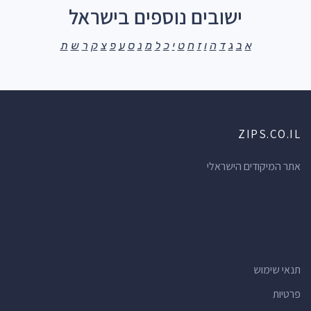
ישובים נוספים בישראל
א
ב
ג
ד
ה
ו
ז
ח
ט
י
כ
ל
מ
נ
ס
ע
פ
צ
ק
ר
ש
ת
ZIPS.CO.IL
אתר המיקודים הישראלי
תנאי שימוש
פרטיות