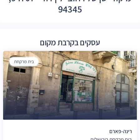
94345
עסקים בקרבת מקום
בית מרקחת
רינה-פארם
בית מרקחת בירושלים