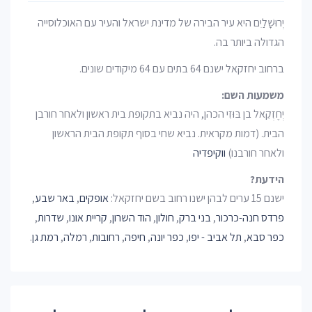
יְרוּשָׁלַיִם היא עיר הבירה של מדינת ישראל והעיר עם האוכלוסייה
הגדולה ביותר בה.
ברחוב יחזקאל ישנם 64 בתים עם 64 מיקודים שונים.
משמעות השם:
יְחֶזְקֵאל בן בּוּזִי הכהן, היה נביא בתקופת בית ראשון ולאחר חורבן
הבית. (דמות מקראית. נביא שחי בסוף תקופת הבית הראשון
ולאחר חורבנו)
ווקיפדיה
הידעת?
ישנם 15 ערים לבהן ישנו רחוב בשם יחזקאל:
אופקים
,
באר שבע
,
פרדס חנה-כרכור
,
בני ברק
,
חולון
,
הוד השרון
,
קריית אונו
,
שדרות
,
כפר סבא
,
תל אביב - יפו
,
כפר יונה
,
חיפה
,
רחובות
,
רמלה
,
רמת גן
.