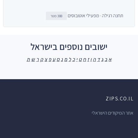
תחנה רגילה · מפעילי אוטובוסים
388 מטר
ישובים נוספים בישראל
א
ב
ג
ד
ה
ו
ז
ח
ט
י
כ
ל
מ
נ
ס
ע
פ
צ
ק
ר
ש
ת
ZIPS.CO.IL
אתר המיקודים הישראלי