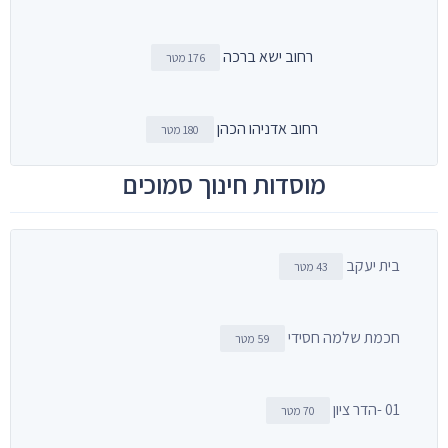
רחוב ישא ברכה
176 מטר
רחוב אדניהו הכהן
180 מטר
מוסדות חינוך סמוכים
בית יעקב
43 מטר
חכמת שלמה חסידי
59 מטר
01 -הדר ציון
70 מטר