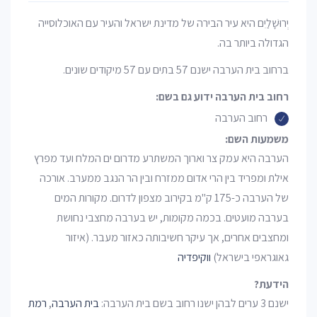
יְרוּשָׁלַיִם היא עיר הבירה של מדינת ישראל והעיר עם האוכלוסייה
הגדולה ביותר בה.
ברחוב בית הערבה ישנם 57 בתים עם 57 מיקודים שונים.
רחוב בית הערבה ידוע גם בשם:
רחוב הערבה
משמעות השם:
הערבה היא עמק צר וארוך המשתרע מדרום ים המלח ועד מפרץ
אילת ומפריד בין הרי אדום ממזרח ובין הר הנגב ממערב. אורכה
של הערבה כ-175 ק"מ בקירוב מצפון לדרום. מקורות המים
בערבה מועטים. בכמה מקומות, יש בערבה מחצבי נחושת
ומחצבים אחרים, אך עיקר חשיבותה כאזור מעבר. (איזור
גאוגראפי בישראל)
ווקיפדיה
הידעת?
ישנם 3 ערים לבהן ישנו רחוב בשם בית הערבה:
בית הערבה
,
רמת