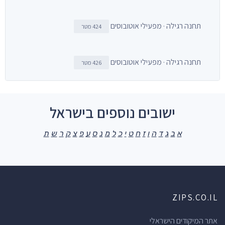
תחנה רגילה · מפעילי אוטובוסים
424 מטר
תחנה רגילה · מפעילי אוטובוסים
426 מטר
ישובים נוספים בישראל
א
ב
ג
ד
ה
ו
ז
ח
ט
י
כ
ל
מ
נ
ס
ע
פ
צ
ק
ר
ש
ת
ZIPS.CO.IL
אתר המיקודים הישראלי