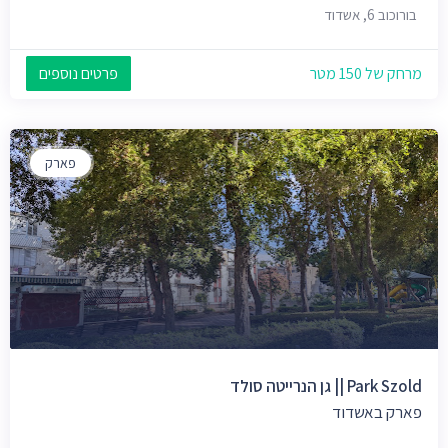
בורוכוב 6, אשדוד
מרחק של 150 מטר
פרטים נוספים
פארק
Park Szold || גן הנרייטה סולד
פארק באשדוד