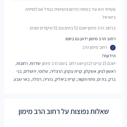
אַשְׁדּוֹד היא עיר במחוז הדרום והשישית בגודל אוכלוסייתה
בישראל.
ברחוב הרב מימון ישנם 51 בתים עם 51 מיקודים שונים.
רחוב הרב מימון ידוע גם בשם:
רחוב מימון הרב
הידעת?
ישנם 15 ערים לבהן ישנו רחוב בשם הרב מימון:
שדרות
,
רחובות
,
ראשון לציון
,
אשקלון
,
קרית עקרון
,
הרצליה
,
שלומי
,
ירושלים
,
בני
ברק
,
בת ים
,
פתח תקווה
,
קרית ביאליק
,
נהריה
,
רמלה
,
באר שבע
.
שאלות נפוצות על רחוב הרב מימון