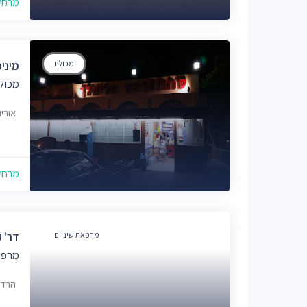
מרחק של
מכולת
מיני
מכול
אוריו
מרחק של
מרפאת שיניים
דר' ק
מרפא
הרדוף 2, 