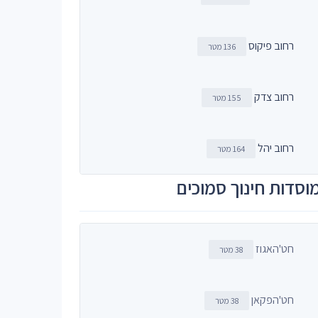
רחוב פיקוס
136 מטר
רחוב צדק
155 מטר
רחוב יהל
164 מטר
וסדות חינוך סמוכים
חט'האגוז
38 מטר
חט'הפקאן
38 מטר