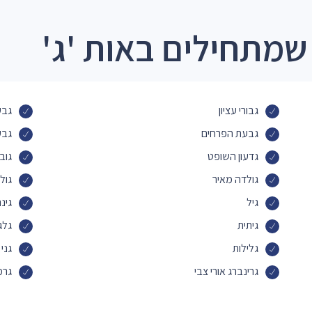
שמתחילים באות 'ג'
גבורי עציון
גבע
גבעת הפרחים
גבע
גדעון השופט
גוב
גולדה מאיר
גול
גיל
גינ
גיתית
גלג
גלילות
גני
גרינברג אורי צבי
גרמ