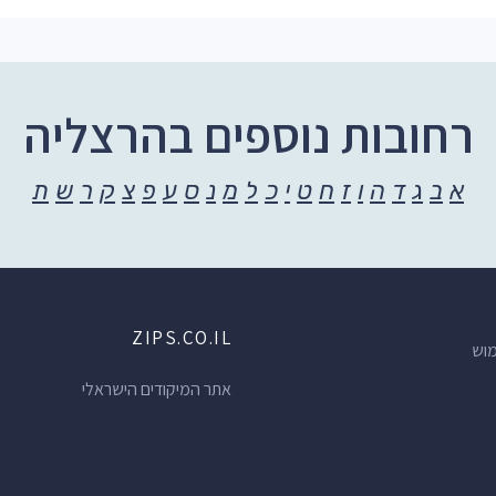
רחובות נוספים בהרצליה
א
ב
ג
ד
ה
ו
ז
ח
ט
י
כ
ל
מ
נ
ס
ע
פ
צ
ק
ר
ש
ת
ZIPS.CO.IL
מוש
אתר המיקודים הישראלי