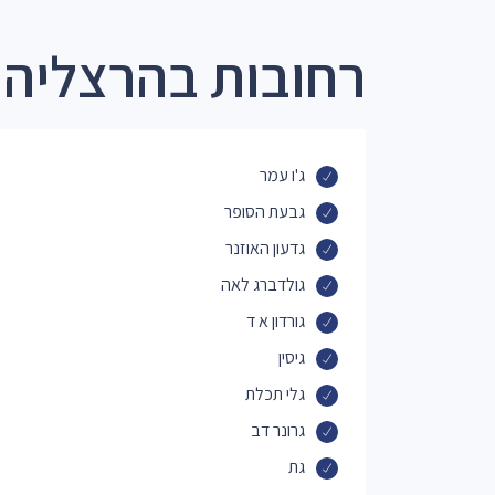
רחובות בהרצליה 
ג'ו עמר
גבעת הסופר
גדעון האוזנר
גולדברג לאה
גורדון א ד
גיסין
גלי תכלת
גרונר דב
גת