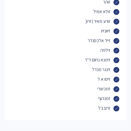
זוהר
זולא אמיל
זורע מאיר )זרו(
זיוונית
זייד אלכסנדר
זילפה
זימנא נחום ד"ר
זינגר מנדל
זיסו א ל
זמכשרי
זמנהוף
זרובבל