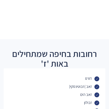
רחובות בחיפה שמתחילים
באות 'ז'
ז'ורס
זאב )זבוטינסקי(
זאב הים
זבולון