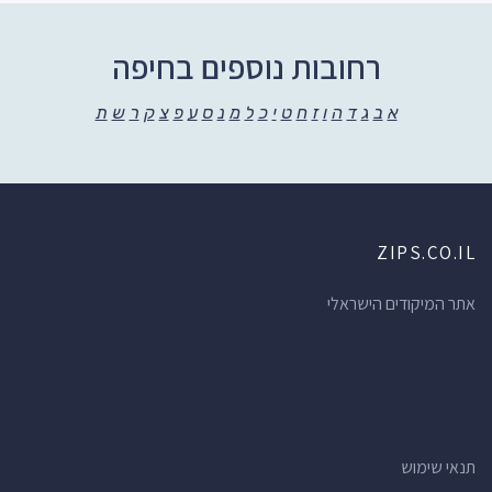
רחובות נוספים בחיפה
א
ב
ג
ד
ה
ו
ז
ח
ט
י
כ
ל
מ
נ
ס
ע
פ
צ
ק
ר
ש
ת
ZIPS.CO.IL
אתר המיקודים הישראלי
תנאי שימוש