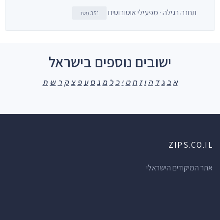
תחנה רגילה · מפעילי אוטובוסים
351 מטר
ישובים נוספים בישראל
א
ב
ג
ד
ה
ו
ז
ח
ט
י
כ
ל
מ
נ
ס
ע
פ
צ
ק
ר
ש
ת
ZIPS.CO.IL
אתר המיקודים הישראלי