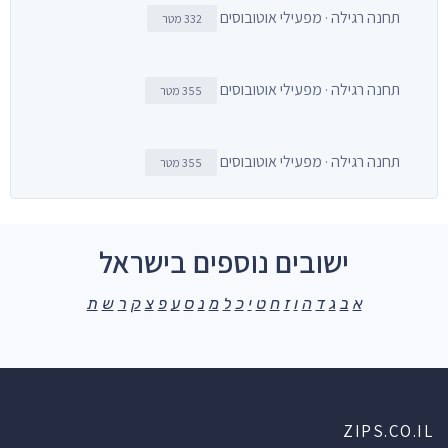
תחנה רגילה · מפעילי אוטובוסים
332 מטר
תחנה רגילה · מפעילי אוטובוסים
355 מטר
תחנה רגילה · מפעילי אוטובוסים
355 מטר
ישובים נוספים בישראל
א
ב
ג
ד
ה
ו
ז
ח
ט
י
כ
ל
מ
נ
ס
ע
פ
צ
ק
ר
ש
ת
ZIPS.CO.IL