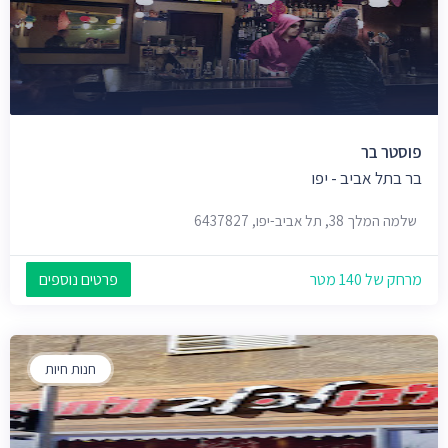
פוסטר בר
בר בתל אביב - יפו
שלמה המלך 38, תל אביב-יפו, 6437827
מרחק של 140 מטר
פרטים נוספים
חנות חיות