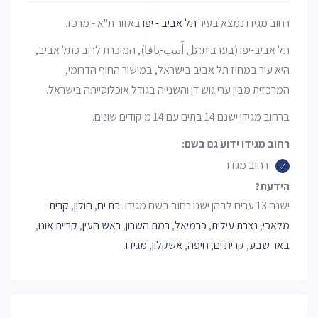
רחוב מגידו נמצא בעיר
תל אביב - יפו
באזור ת"א - מרכז.
תל אביב-יפו (בערבית: تل أَبيب-يافا), המוכרת לרוב כתל אביב,
היא עיר במחוז תל אביב בישראל, במישור החוף הדרומי,
המרכזית מבין ערי גוש דן והשנייה בגודל אוכלוסייתה בישראל.
ברחוב מגידו ישנם 14 בתים עם 14 מיקודים שונים.
רחוב מגידו ידוע גם בשם:
רחוב מגדו
הידעת?
ישנם 13 ערים לבהן ישנו רחוב בשם מגידו:
בת ים
,
חולון
,
קרית
מלאכי
,
נצרת עילית
,
כרמיאל
,
רמת השרון
,
ראש העין
,
קריית אונו
,
באר שבע
,
קרית ים
,
חיפה
,
אשקלון
,
מגידו
.