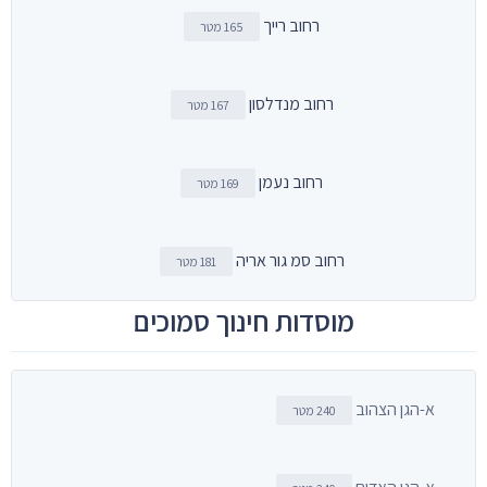
רחוב רייך
165 מטר
רחוב מנדלסון
167 מטר
רחוב נעמן
169 מטר
רחוב סמ גור אריה
181 מטר
מוסדות חינוך סמוכים
א-הגן הצהוב
240 מטר