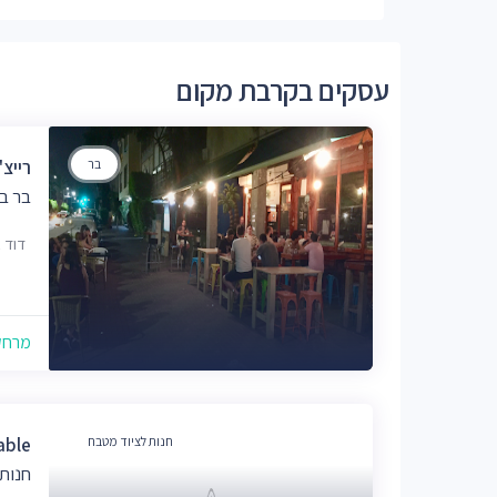
עסקים בקרבת מקום
בר
רייצ'לס 
בר ב
דוד בן גוריון
מרחק של
חנות לציוד מטבח
able
חנות 