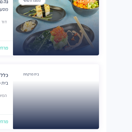
מסעדת סושי
נה נה ס
מסעד
דוד בן גור
מרחק של
בית מרקחת
כללי
בית 
המיתר 25, 
מרחק של