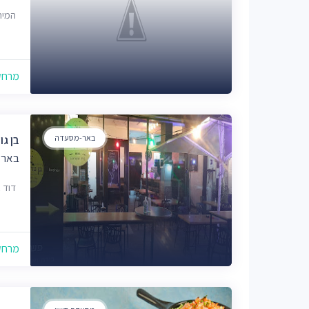
המיתר 3, רמת גן
מרחק של
באר-מסעדה
בן גוריו
באר-
דוד בן גור
מרחק של