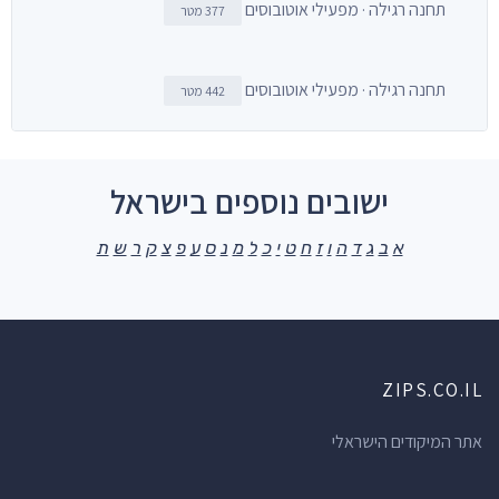
תחנה רגילה · מפעילי אוטובוסים
377 מטר
תחנה רגילה · מפעילי אוטובוסים
442 מטר
ישובים נוספים בישראל
א
ב
ג
ד
ה
ו
ז
ח
ט
י
כ
ל
מ
נ
ס
ע
פ
צ
ק
ר
ש
ת
ZIPS.CO.IL
אתר המיקודים הישראלי