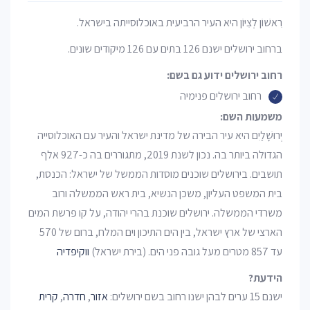
רִאשׁוֹן לְצִיּוֹן היא העיר הרביעית באוכלוסייתה בישראל.
ברחוב ירושלים ישנם 126 בתים עם 126 מיקודים שונים.
רחוב ירושלים ידוע גם בשם:
רחוב ירושלים פנימיה
משמעות השם:
יְרוּשָׁלַיִם היא עיר הבירה של מדינת ישראל והעיר עם האוכלוסייה
הגדולה ביותר בה. נכון לשנת 2019, מתגוררים בה כ-927 אלף
תושבים. בירושלים שוכנים מוסדות הממשל של ישראל: הכנסת,
בית המשפט העליון, משכן הנשיא, בית ראש הממשלה ורוב
משרדי הממשלה. ירושלים שוכנת בהרי יהודה, על קו פרשת המים
הארצי של ארץ ישראל, בין הים התיכון וים המלח, ברום של 570
עד 857 מטרים מעל גובה פני הים. (בירת ישראל)
ווקיפדיה
הידעת?
ישנם 15 ערים לבהן ישנו רחוב בשם ירושלים:
אזור
,
חדרה
,
קרית