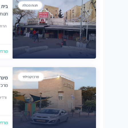
חנות מכולת
בית 
חנות
הרוזמרין 3
מרחק של
מרכז קהילתי
מינה
מרכז
ורדינון 14, י
מרחק של