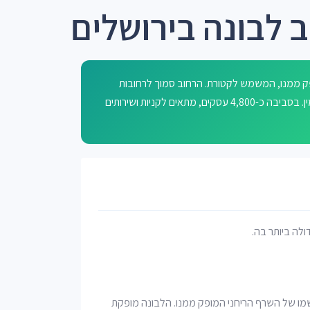
 לבונה בירושלים
פק ממנו, המשמש לקטורת. הרחוב סמוך לרחובות
יוסטמן משה, בן אליעזר אריה, מבוא בשמת, יערי אברהם ומבוא יסמין. בסביבה כ-4,800 עסקים, מתאים לקניות ושירותים
דולה ביותר בה.
ג של עץ ממשפחת הבָּשְמִיִים (Burseeraceae), וכן שמו של השרף הריחני המופק ממנו. הלבונה מופקת