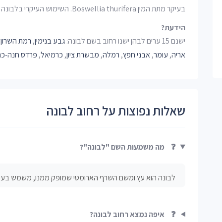
בעיקר מתת המין Boswellia thurifera. השימוש העיקרי בלבונה הוא להעלאת קטורת. ()
הידעת?
ישנם 15 ערים לבהן ישנו רחוב בשם לבונה:
גבע בנימין
,
רמת השרון
,
אריה
,
עומר
,
אבני חפץ
,
רמלה
,
מבשרת ציון
,
כרמיאל
,
פרדס חנה-כר
שאלות נפוצות על רחוב לבונה
❓
מה משמעות השם "לבונה"?
לבונה הוא עץ ומשם השרף הארומטי שמופק ממנו, משמש בעיק
❓
איפה נמצא רחוב לבונה?