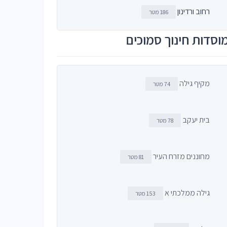
רחוב ורדינון
186 מטר
וסדות חינוך סמוכים
מקיף גילה
74 מטר
בית יעקב
78 מטר
מחוננים מזרח העיר
81 מטר
גילה ממלכתי א
153 מטר