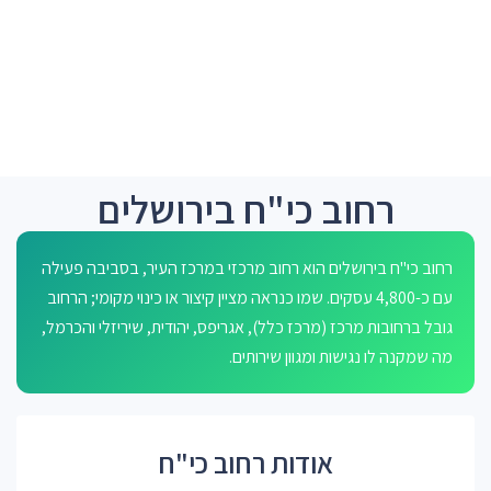
רחוב כי"ח בירושלים
רחוב כי"ח בירושלים הוא רחוב מרכזי במרכז העיר, בסביבה פעילה
עם כ-4,800 עסקים. שמו כנראה מציין קיצור או כינוי מקומי; הרחוב
גובל ברחובות מרכז (מרכז כלל), אגריפס, יהודית, שיריזלי והכרמל,
מה שמקנה לו נגישות ומגוון שירותים.
אודות רחוב כי"ח