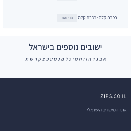
רכבת קלה · רכבת קלה
314 מטר
ישובים נוספים בישראל
א
ב
ג
ד
ה
ו
ז
ח
ט
י
כ
ל
מ
נ
ס
ע
פ
צ
ק
ר
ש
ת
ZIPS.CO.IL
אתר המיקודים הישראלי