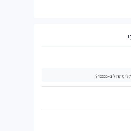
י
חיל ב-94xxxx.