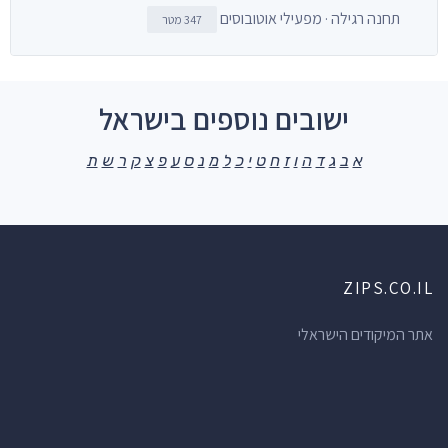
תחנה רגילה · מפעילי אוטובוסים
347 מטר
ישובים נוספים בישראל
א
ב
ג
ד
ה
ו
ז
ח
ט
י
כ
ל
מ
נ
ס
ע
פ
צ
ק
ר
ש
ת
ZIPS.CO.IL
אתר המיקודים הישראלי