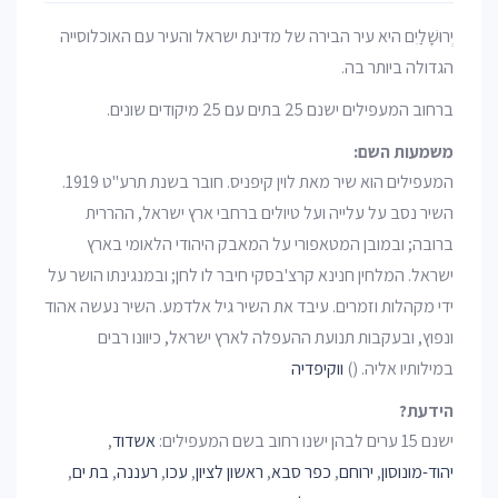
יְרוּשָׁלַיִם היא עיר הבירה של מדינת ישראל והעיר עם האוכלוסייה
הגדולה ביותר בה.
ברחוב המעפילים ישנם 25 בתים עם 25 מיקודים שונים.
משמעות השם:
המעפילים הוא שיר מאת לוין קיפניס. חובר בשנת תרע"ט 1919.
השיר נסב על עלייה ועל טיולים ברחבי ארץ ישראל, ההררית
ברובה; ובמובן המטאפורי על המאבק היהודי הלאומי בארץ
ישראל. המלחין חנינא קרצ'בסקי חיבר לו לחן; ובמנגינתו הושר על
ידי מקהלות וזמרים. עיבד את השיר גיל אלדמע. השיר נעשה אהוד
ונפוץ, ובעקבות תנועת ההעפלה לארץ ישראל, כיוונו רבים
במילותיו אליה. ()
ווקיפדיה
הידעת?
ישנם 15 ערים לבהן ישנו רחוב בשם המעפילים:
אשדוד
,
יהוד-מונוסון
,
ירוחם
,
כפר סבא
,
ראשון לציון
,
עכו
,
רעננה
,
בת ים
,