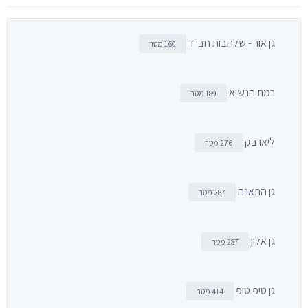
גן אור - שלהבות חב"ד
160 מטר
רמת הנשיא
189 מטר
ליאו בק
276 מטר
גן התאנה
287 מטר
גן אלון
287 מטר
גן טיפ טופ
414 מטר