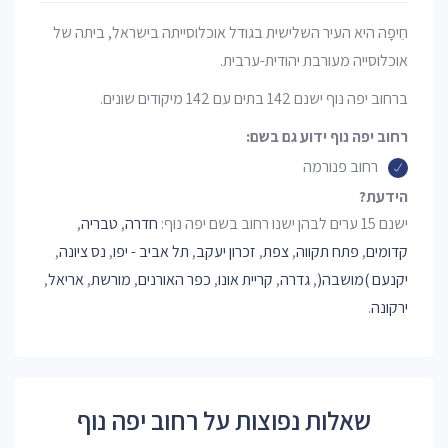
חֵיפָה היא העיר השלישית בגודל אוכלוסייתה בישראל, ביתה של
אוכלוסייה מעורבת יהודית-ערבית.
ברחוב יפה נוף ישנם 142 בתים עם 142 מיקודים שונים.
רחוב יפה נוף ידוע גם בשם:
רחוב פנורמה
הידעת?
ישנם 15 ערים לבהן ישנו רחוב בשם יפה נוף:
חדרה
,
טבריה
,
קדומים
,
פתח תקווה
,
צפת
,
זכרון יעקב
,
תל אביב - יפו
,
נס ציונה
,
יקנעם )מושבה(
,
גדרה
,
קריית אונו
,
כפר האורנים
,
מורשת
,
אריאל
,
ירקונה
.
שאלות נפוצות על רחוב יפה נוף