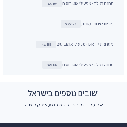
תחנה רגילה · מפעילי אוטובוסים
168 מטר
מוניות שירות · מוניות
179 מטר
מטרונית / BRT · מפעילי אוטובוסים
185 מטר
תחנה רגילה · מפעילי אוטובוסים
189 מטר
ישובים נוספים בישראל
א
ב
ג
ד
ה
ו
ז
ח
ט
י
כ
ל
מ
נ
ס
ע
פ
צ
ק
ר
ש
ת