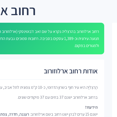
רחוב אר
רחוב ארלוזורוב בהרצליה נקרא על שם זאב ז'בוטינסקי (ארלוזורו
תנועה עירונית וכ-1,389 עסקים בסביבה. רחובות סמוכי
ולמגורים במקום.
אודות רחוב ארלוזורוב
הֶרְצְלִיָּה היא עיר חוף בשרון הדרומי, כ-10 ק"מ צפונית לתל אביב, על מישור החוף.
ברחוב ארלוזורוב ישנם 37 בתים עם 37 מיקודים שונים.
הידעת?
ישנם 15 ערים לבהן ישנו רחוב בשם ארלוזורוב:
רעננה
,
חדרה
,
צפת
,