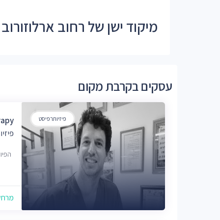
מיקוד ישן של רחוב ארלוזורוב - 46427, 448
עסקים בקרבת מקום
פיזיותרפיסט
rapy
פיזי
הפיוס 3, הר
מרחק של