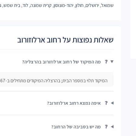
שמואל
,
ירושלים
,
חולון
,
יהוד-מונוסון
,
קרית שמונה
,
לוד
,
בית שמש
,
ג
שאלות נפוצות על רחוב ארלוזורוב
❓
מה המיקוד של רחוב ארלוזורוב בהרצליה?
המיקוד תלוי במספר הבית; בהרצליה המיקודים מתחילים ב-467*** בדרך כלל.
❓
איפה נמצא רחוב ארלוזורוב?
❓
מה יש בסביבה של הרחוב?