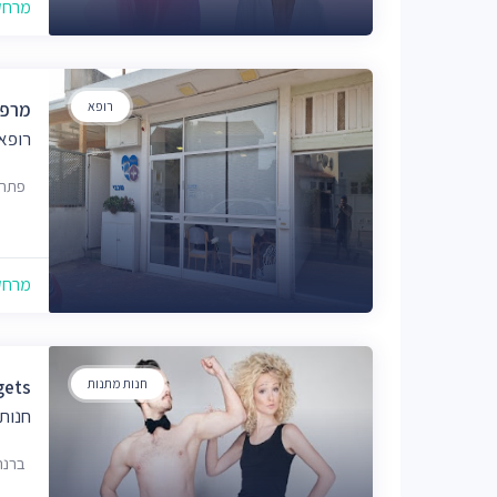
מרחק של
רופא
מרפאת
רופא
פתח תקוו
מרחק של
חנות מתנות
adgets
חנות
ברנר 78 הגעה לאיסוף בתאום בלבד ובשעות הפעילות ה