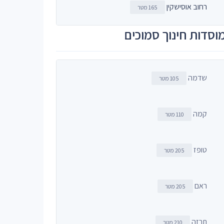
רחוב אוסישקין
165 מטר
וסדות חינוך סמוכים
שדמה
105 מטר
קמה
110 מטר
טופז
205 מטר
ראם
205 מטר
תרזה
210 מטר