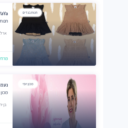
חנות בגדים
YaYa
חנות
ארלוזורוב 23,
מרחק של
מכון יופי
נעמה ינקו
מכון 
בן יהודה 53 ב, 