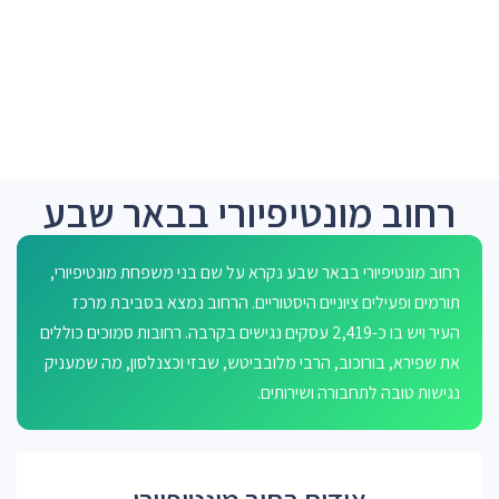
רחוב מונטיפיורי בבאר שבע
רחוב מונטיפיורי בבאר שבע נקרא על שם בני משפחת מונטיפיורי,
תורמים ופעילים ציוניים היסטוריים. הרחוב נמצא בסביבת מרכז
העיר ויש בו כ-2,419 עסקים נגישים בקרבה. רחובות סמוכים כוללים
את שפירא, בורוכוב, הרבי מלובביטש, שבזי וכצנלסון, מה שמעניק
נגישות טובה לתחבורה ושירותים.