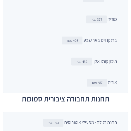
מוריה
377 מטר
ברנקו וייס באר שבע
406 מטר
תיכון קורצ'אק '
432 מטר
אוריה
487 מטר
תחנות תחבורה ציבורית סמוכות
תחנה רגילה · מפעילי אוטובוסים
193 מטר