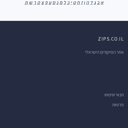
א
ב
ג
ד
ה
ו
ז
ח
ט
י
כ
ל
מ
נ
ס
ע
פ
צ
ק
ר
ש
ת
ZIPS.CO.IL
אתר המיקודים הישראלי
תנאי שימוש
פרטיות