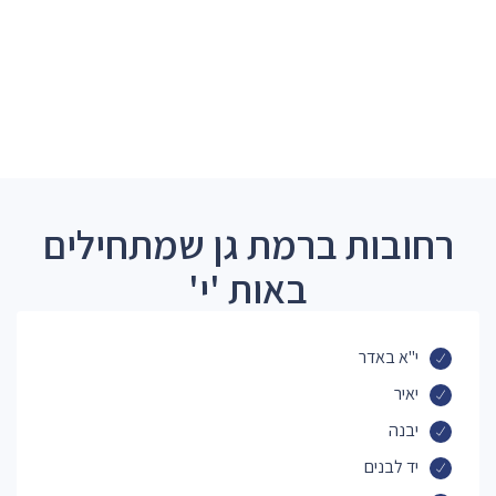
רחובות ברמת גן שמתחילים
באות 'י'
י"א באדר
יאיר
יבנה
יד לבנים