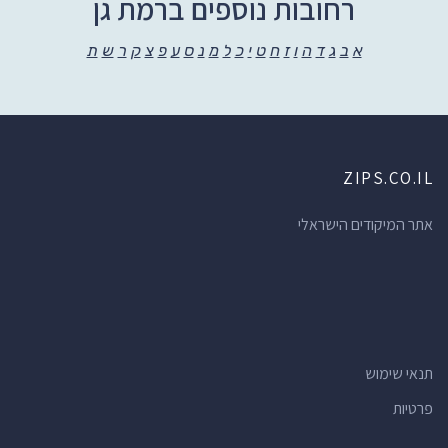
רחובות נוספים ברמת גן
א
ב
ג
ד
ה
ו
ז
ח
ט
י
כ
ל
מ
נ
ס
ע
פ
צ
ק
ר
ש
ת
ZIPS.CO.IL
אתר המיקודים הישראלי
תנאי שימוש
פרטיות