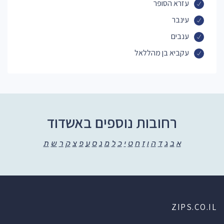
עזרא הסופר
עינבר
ענבים
עקביא בן מהללאל
רחובות נוספים באשדוד
א
ב
ג
ד
ה
ו
ז
ח
ט
י
כ
ל
מ
נ
ס
ע
פ
צ
ק
ר
ש
ת
ZIPS.CO.IL