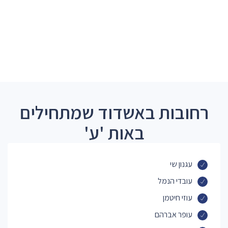
רחובות באשדוד שמתחילים
באות 'ע'
עגנון שי
עובדי הנמל
עוזי חיטמן
עופר אברהם