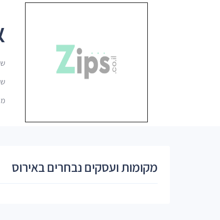
א
שם
שם 
מיקו
מקומות ועסקים נבחרים באירוס