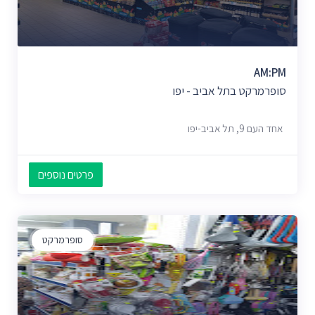
AM:PM
סופרמרקט בתל אביב - יפו
אחד העם 9, תל אביב-יפו
פרטים נוספים
סופרמרקט