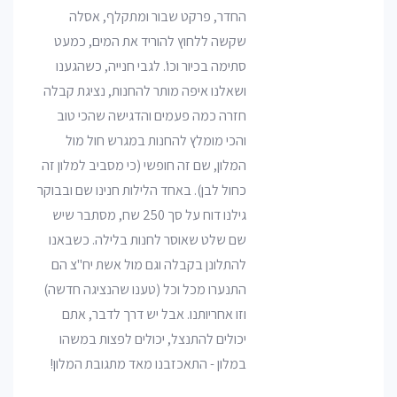
החדר, פרקט שבור ומתקלף, אסלה
שקשה ללחוץ להוריד את המים, כמעט
סתימה בכיור וכו'. לגבי חנייה, כשהגענו
ושאלנו איפה מותר להחנות, נציגת קבלה
חזרה כמה פעמים והדגישה שהכי טוב
והכי מומלץ להחנות במגרש חול מול
המלון, שם זה חופשי (כי מסביב למלון זה
כחול לבן). באחד הלילות חנינו שם ובבוקר
גילנו דוח על סך 250 שח, מסתבר שיש
שם שלט שאוסר לחנות בלילה. כשבאנו
להתלונן בקבלה וגם מול אשת יח"צ הם
התנערו מכל וכל (טענו שהנציגה חדשה)
וזו אחריותנו. אבל יש דרך לדבר, אתם
יכולים להתנצל, יכולים לפצות במשהו
במלון - התאכזבנו מאד מתגובת המלון!