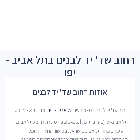
רחוב שד' יד לבנים בתל אביב -
יפו
אודות רחוב שד' יד לבנים
רחוב שד' יד לבנים נמצא בעיר
תל אביב - יפו
באזור ת"א - מרכז.
תל אביב-יפו (בערבית: تل أَبيب-يافا), המוכרת לרוב כתל אביב,
היא עיר במחוז תל אביב בישראל, במישור החוף הדרומי,
המרכזית מבין ערי גוש דן והשנייה בגודל אוכלוסייתה בישראל.