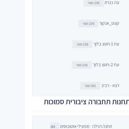
עה כנרת
236 מטר
קעט_אנקור
236 מטר
עח 1-חטצ בלוך
236 מטר
עח 2-חטצ בלוך
236 מטר
רצא - רביב
301 מטר
חנות תחבורה ציבורית סמוכות
תחנה רגילה · מפעילי אוטובוסים
184