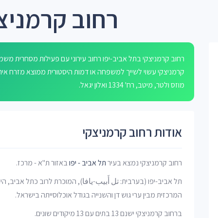
רחוב קרמניצק
קרמניצקי עשוי לשייך למשפחה או דמות היסטורית ממוצא מזרח אירופ
מוזס ולטר, מיטב, רח' 1334 ואלון יגאל.
אודות רחוב קרמניצקי
רחוב קרמניצקי נמצא בעיר
תל אביב - יפו
באזור ת"א - מרכז.
תל אביב-יפו (בערבית: تل أَبيب-يافا), המוכרת לרוב כתל אביב, ה
המרכזית מבין ערי גוש דן והשנייה בגודל אוכלוסייתה בישראל.
ברחוב קרמניצקי ישנם 13 בתים עם 13 מיקודים שונים.