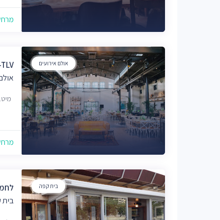
מרחק של
אולם אירועים
-TLV
אולם 
מיטב 13, תל אבי
מרחק של
בית קפה
לחמנ
בית ק