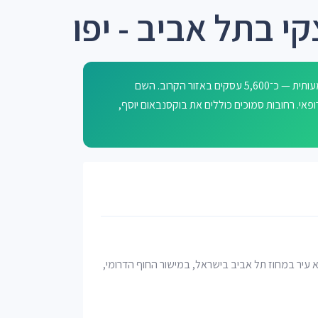
י בתל אביב - יפו
רחוב קרמניצקי בתל אביב-יפו רחוב עירוני עם פעילות מסחרית משמעותית — כ־5,600 עסקים באזור הקרוב. השם
אי. רחובות סמוכים כוללים את בוקסנבאום יוסף,
יא עיר במחוז תל אביב בישראל, במישור החוף הדרומי,