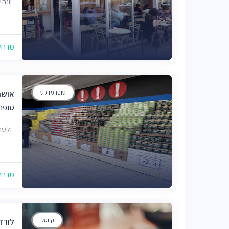
יונה קרמנ
מרחק של
סופרמרקט
אושר
סופר
ולטר מוזס 
מרחק של
קיוסק
לורד 