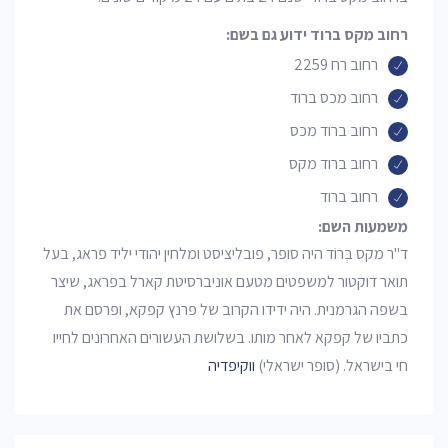
רחוב מקס ברוד ידוע גם בשם:
רחוב רח 2259
רחוב מכס ברוד
רחוב ברוד מכס
רחוב ברוד מקס
רחוב ברוד
משמעות השם:
ד"ר מקס בְּרוֹד היה סופר, פובליציסט ומלחין יהודי יליד פראג, בעל
תואר דוקטור למשפטים מטעם אוניברסיטת קארל בפראג, שיצר
בשפה הגרמנית. היה ידידו הקרוב של פרנץ קפקא, ופרסם את
כתביו של קפקא לאחר מותו. בשלושת העשורים האחרונים לחייו
חי בישראל. (סופר ישראלי)
ווקיפדיה