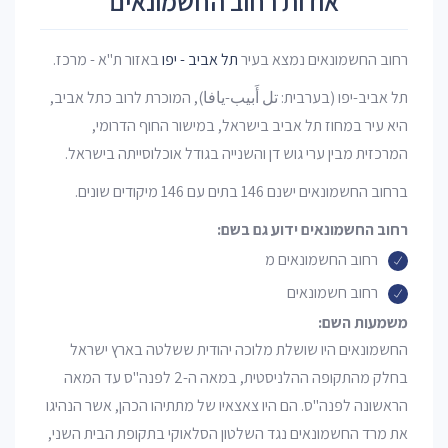
אודות רחוב החשמונאים
רחוב החשמונאים נמצא בעיר
תל אביב - יפו
באזור ת"א - מרכז.
תל אביב-יפו (בערבית: تل أَبيب-يافا), המוכרת לרוב כתל אביב,
היא עיר במחוז תל אביב בישראל, במישור החוף הדרומי,
המרכזית מבין ערי גוש דן והשנייה בגודל אוכלוסייתה בישראל.
ברחוב החשמונאים ישנם 146 בתים עם 146 מיקודים שונים.
רחוב החשמונאים ידוע גם בשם:
רחוב החשמונאים מ
רחוב חשמונאים
משמעות השם:
החשמונאים היו שושלת מלוכה יהודית ששלטה בארץ ישראל
בחלק מהתקופה ההלניסטית, במאה ה-2 לפנה"ס עד המאה
הראשונה לפנה"ס. הם היו צאצאיו של מתתיהו הכהן, אשר הנהיגו
את מרד החשמונאים נגד השלטון הסלאוקי בתקופת הבית השני,