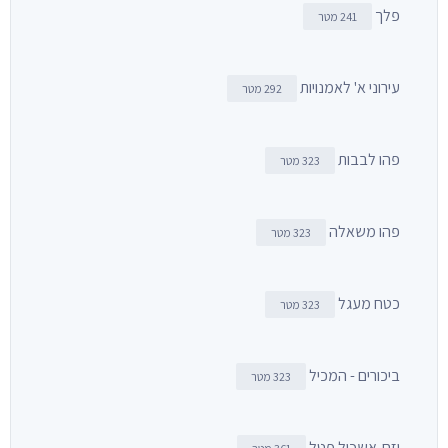
פלך
241 מטר
עירוני א' לאמנויות
292 מטר
פהו לבבות
323 מטר
פהו משאלה
323 מטר
כטח מעגל
323 מטר
ביכורים - המכיל
323 מטר
יזח-אשכול פטל