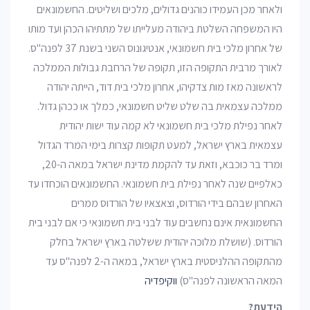
ולאחר מכן העמידו כוהנים גדולים, מלכים ושליטים. החשמונאים
היו המשפחה השלטת ביהודה מעלייתו של מתתיהו הכהן ועד מותו
של אחרון מלכי בית חשמונאי, אנטיגונוס השני בשנת 37 לפנה"ס.
לאורך מרבית התקופה הזו, תקופה של הרחבת גבולות הממלכה
לראשונה מאז מות צדקיהו, אחרון מלכי בית דוד, הייתה יהודה
ממלכה עצמאית בה שלט שליט חשמונאי, כמלך או ככהן גדול.
לאחר נפילת מלכי בית חשמונאי לא קמה עוד ישות יהודית
עצמאית בארץ ישראל, למעט תקופות קצרות בימי המרד הגדול
ומרד בר כוכבא, וזאת עד להקמת מדינת ישראל במאה ה-20,
כאלפיים שנה לאחר נפילת בית חשמונאי. החשמונאים הוכחדו עד
האחרון שבהם בידי הורדוס, וצאצאיו של הורדוס ממרים
החשמונאית אינם נחשבים עוד לבני בית חשמונאי כי אם לבני בית
הורדוס. (שושלת מלוכה יהודית ששלטה בארץ ישראל בחלק
מהתקופה ההלניסטית בארץ ישראל, במאה ה-2 לפנה"ס עד
המאה הראשונה לפנה"ס)
ווקיפדיה
הידעת?