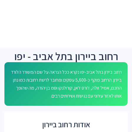
רחוב ביירון בתל אביב - יפו
רחוב ביירון בתל אביב-יפו נקרא ככל הנראה על שם המשורר הלורד
ביירון. הרחוב מוקף כ-5,600 עסקים ומחובר לרשת רחובות כמו נתן
החכם, אמיל זולה, ז'ורס ז'אן, קורולנקו וסמ בן יהודה, מה שהופך
אותו לאזור עירוני עם נגישות ושירותים רבים.
אודות רחוב ביירון