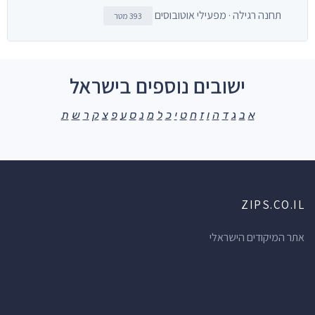
תחנה רגילה · מפעילי אוטובוסים
393 מטר
ישובים נוספים בישראל
א
ב
ג
ד
ה
ו
ז
ח
ט
י
כ
ל
מ
נ
ס
ע
פ
צ
ק
ר
ש
ת
ZIPS.CO.IL
אתר המיקודים הישראלי