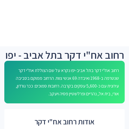
רחוב אח"י דקר בתל אביב - יפו
רחוב אח"י דקר בתל אביב-יפו נקרא על שם הצוללת אח"י דקר
שנטרפה ב-1968 ואיבדה 69 אנשי צוות. הרחוב ממוקם בסביבה
עירונית עם כ-5,600 עסקים בקרבה. רחובות סמוכים: ככר גורדון,
אורי, בית אל, נהריים ופרלשטיין פסיה ויעקב.
אודות רחוב אח"י דקר