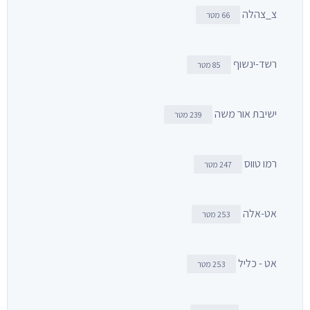
צ_צהלה
66 מטר
רשד-ינשוף
85 מטר
ישיבת אור משה
239 מטר
רמו טווס
247 מטר
אט-אלה
253 מטר
אט - כליל
253 מטר