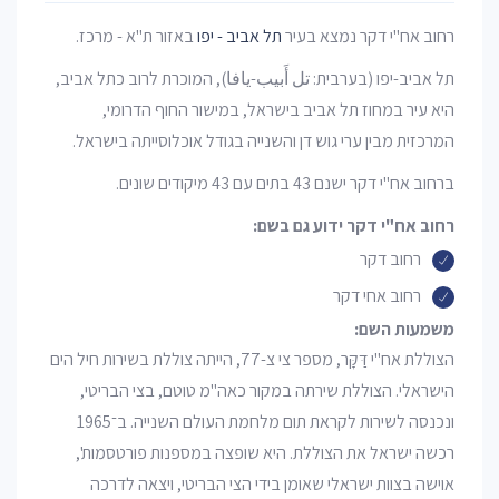
רחוב אח"י דקר נמצא בעיר
תל אביב - יפו
באזור ת"א - מרכז.
תל אביב-יפו (בערבית: تل أَبيب-يافا), המוכרת לרוב כתל אביב,
היא עיר במחוז תל אביב בישראל, במישור החוף הדרומי,
המרכזית מבין ערי גוש דן והשנייה בגודל אוכלוסייתה בישראל.
ברחוב אח"י דקר ישנם 43 בתים עם 43 מיקודים שונים.
רחוב אח"י דקר ידוע גם בשם:
רחוב דקר
רחוב אחי דקר
משמעות השם:
הצוללת אח"י דַּקָּר, מספר צי צ-77, הייתה צוללת בשירות חיל הים
הישראלי. הצוללת שירתה במקור כאה"מ טוטם, בצי הבריטי,
ונכנסה לשירות לקראת תום מלחמת העולם השנייה. ב־1965
רכשה ישראל את הצוללת. היא שופצה במספנות פורטסמות',
אוישה בצוות ישראלי שאומן בידי הצי הבריטי, ויצאה לדרכה