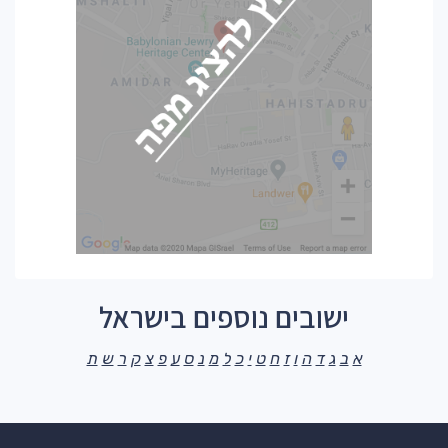
ישובים נוספים בישראל
א
ב
ג
ד
ה
ו
ז
ח
ט
י
כ
ל
מ
נ
ס
ע
פ
צ
ק
ר
ש
ת