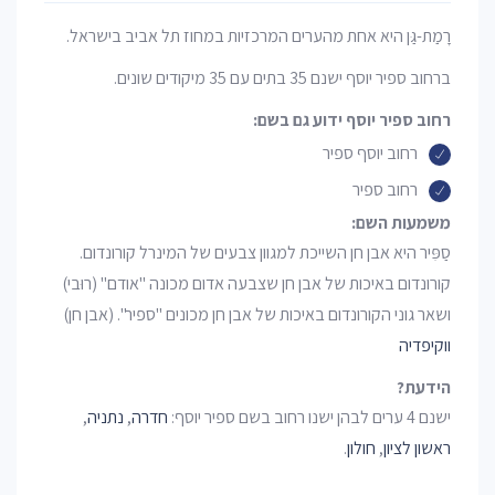
רָמַת-גַּן היא אחת מהערים המרכזיות במחוז תל אביב בישראל.
ברחוב ספיר יוסף ישנם 35 בתים עם 35 מיקודים שונים.
רחוב ספיר יוסף ידוע גם בשם:
רחוב יוסף ספיר
רחוב ספיר
משמעות השם:
סַפִּיר היא אבן חן השייכת למגוון צבעים של המינרל קורונדום.
קורונדום באיכות של אבן חן שצבעה אדום מכונה "אודם" (רוּבי)
ושאר גוני הקורונדום באיכות של אבן חן מכונים "ספיר". (אבן חן)
ווקיפדיה
הידעת?
ישנם 4 ערים לבהן ישנו רחוב בשם ספיר יוסף:
חדרה
,
נתניה
,
ראשון לציון
,
חולון
.