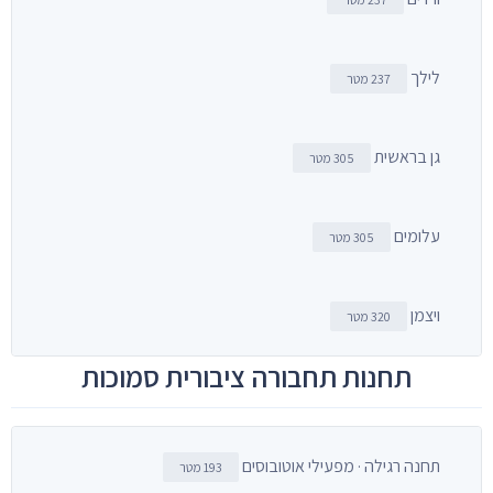
לילך
237 מטר
גן בראשית
305 מטר
עלומים
305 מטר
ויצמן
320 מטר
תחנות תחבורה ציבורית סמוכות
תחנה רגילה · מפעילי אוטובוסים
193 מטר