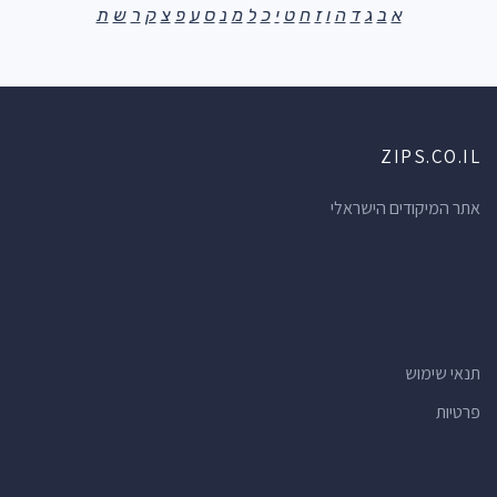
א
ב
ג
ד
ה
ו
ז
ח
ט
י
כ
ל
מ
נ
ס
ע
פ
צ
ק
ר
ש
ת
ZIPS.CO.IL
אתר המיקודים הישראלי
תנאי שימוש
פרטיות