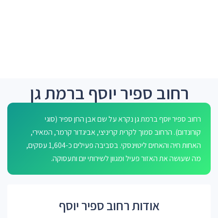
רחוב ספיר יוסף ברמת גן
רחוב ספיר יוסף ברמת גן נקרא על שם אבן החן ספיר (סוגי
קורונדום). הרחוב סמוך לקרית קריניצי, אביגדור קרמר, המאירי,
האחות חיה והאחים ליטוינסקי. בסביבה פעילים כ-1,604 עסקים,
מה שעושה את האזור פעיל ומגוון לשירותי יום ותעסוקה.
אודות רחוב ספיר יוסף