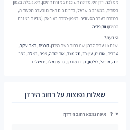
ממלכת ירדן היא מדינה השוכנת במזרח התיכון. היא גובלת בצפון
בסוריה, במערב בישראל, בדרום בים האדום ובערב הסעודית,
במזרח בערב הסעודית ובצפון-מזרח בעיראק. (מדינה במזרח
התיכון)
ווקיפדיה
הידעת?
ישנם 15 ערים לבהן ישנו רחוב בשם הירדן:
קורנית
,
באר יעקב
,
טבריה
,
אורנית
,
עין ורד
,
תל מונד
,
אור יהודה
,
צפת
,
רמלה
,
כפר
יונה
,
אריאל
,
טלמון
,
קרית מוצקין
,
גבעת אלה
,
ירושלים
.
שאלות נפוצות על רחוב הירדן
❓
איפה נמצא רחוב הירדן?