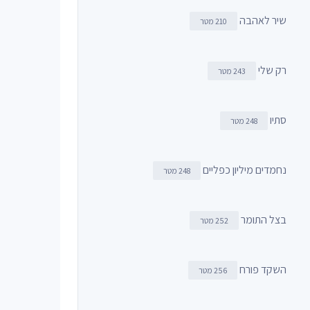
שיר לאהבה
210 מטר
רק שלי
243 מטר
סתיו
248 מטר
נחמדים מיליון כפליים
248 מטר
בצל התומר
252 מטר
השקד פורח
256 מטר