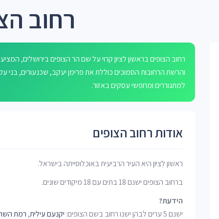
רחוב הצו
והרשת הרחובות הסמוכים כוללת את פרימן יעקב, שכנעורים, בני עקי
למתגוררים ומחפשי עסקים באזור.
אודות רחוב הצופים
רִאשׁוֹן לְצִיּוֹן היא העיר הרביעית באוכלוסייתה בישראל.
ברחוב הצופים ישנם 18 בתים עם 18 מיקודים שונים.
הידעת?
ישנם 5 ערים לבהן ישנו רחוב בשם הצופים:
יקנעם עילית
,
רמת השרו