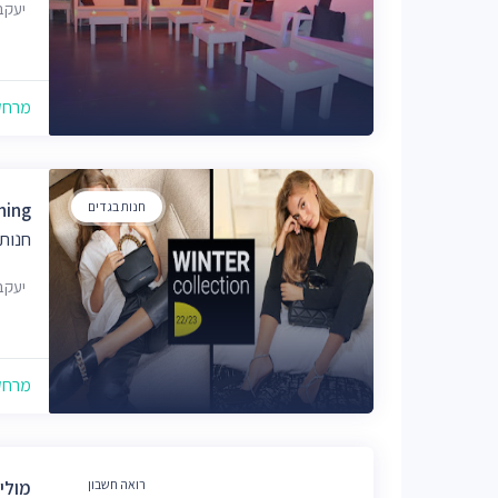
יעקב פריימ
מרחק של
חנות בגדים
 Clothing
חנות 
יעקב פריימן 0
מרחק של
רואה חשבון
מולי