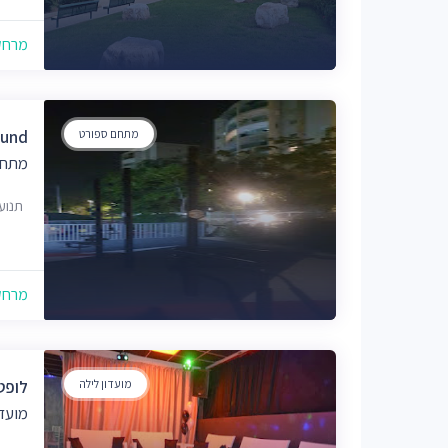
מרחק של
מתחם ספורט
ound
מתחם
תנועו
מרחק של
מועדון לילה
לופט מומנט- Loft
מועדו