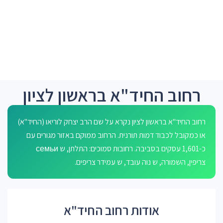
רחוב החיד"א בראשון לציון
רחוב החיד"א בראשון לציון נקרא על שם הרב יצחק לוריאו (החיד"א)
או כמקובל לכבוד דמות תורנית. הרחוב ממוקם באזור מגורים עם
כ-1,601 עסקים בסביבה. רחובות סמוכים: התלתן, ש семьи
צריפין, השמורה, ש נוה עובד, ש עמידר צריפים.
אודות רחוב החיד"א