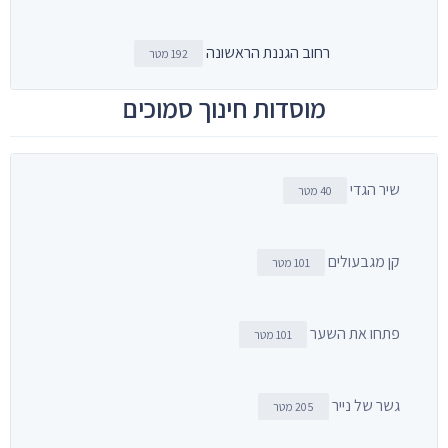
רחוב הגננת הראשונה
192 מטר
מוסדות חינוך סמוכים
שיר הגדי
40 מטר
קן מגבעולים
101 מטר
פתחו את השער
101 מטר
גשר של נייר
205 מטר