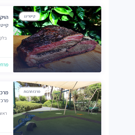
קייטרינג
הויק
קייטר
בלקינד 7, רא
מרחק של
מרכז תרבות
מרכז
מרכז 
ראשון