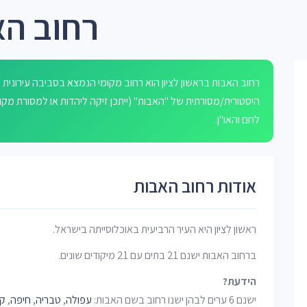
רחוב הא
היסטורית/מסורתית של "האבות" (ייתכן זיקה ליהדות או למסורת מקומ
לחם והאו"ן.
אודות רחוב האבות
רִאשׁוֹן לְצִיּוֹן היא העיר הרביעית באוכלוסייתה בישראל.
ברחוב האבות ישנם 21 בתים עם 21 מיקודים שונים.
הידעת?
ישנם 6 ערים לבהן ישנו רחוב בשם האבות:
עפולה
,
טבריה
,
חיפה
,
קר