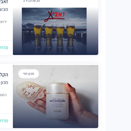
מבשלת בירה
זאבי
מבשל
ירושלים 50, ראשון
מרחק של
מכון יופי
הקלי
מכון 
השומר 31, ראשון ל
מרחק של