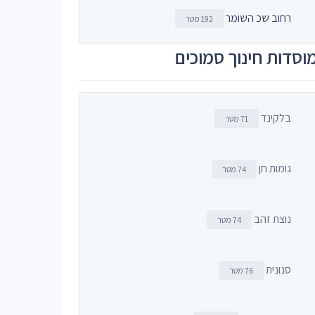
רחוב שכ השומר
192 מטר
וסדות חינוך סמוכים
בלקינד
71 מטר
גומות חן
74 מטר
נוצת זהב
74 מטר
סנונית
76 מטר