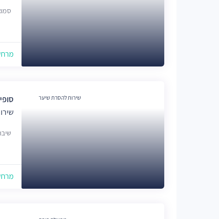
סמואל ל
מרחק של
שירות להסרת שיער
סופי
שירות
שיבת ציון 5, רא
מרחק של