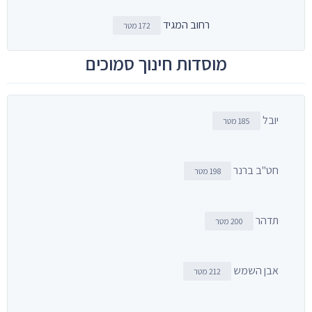
רחוב המגיד
172 מטר
מוסדות חינוך סמוכים
יובל
185 מטר
חט"ב ברנר
198 מטר
תדהר
200 מטר
אבן השמש
212 מטר