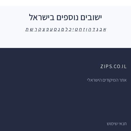
ישובים נוספים בישראל
א
ב
ג
ד
ה
ו
ז
ח
ט
י
כ
ל
מ
נ
ס
ע
פ
צ
ק
ר
ש
ת
ZIPS.CO.IL
אתר המיקודים הישראלי
תנאי שימוש