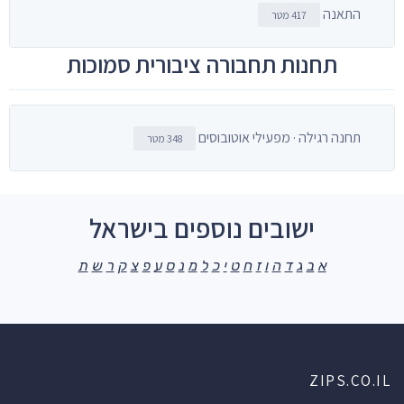
התאנה
417 מטר
תחנות תחבורה ציבורית סמוכות
תחנה רגילה · מפעילי אוטובוסים
348 מטר
ישובים נוספים בישראל
א
ב
ג
ד
ה
ו
ז
ח
ט
י
כ
ל
מ
נ
ס
ע
פ
צ
ק
ר
ש
ת
ZIPS.CO.IL