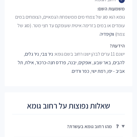
משמעות השם:
גומא הוא סוג של צמחי מים ממשפחת הגמאיים, הצומחים במים
עומדים או במים בזרימה איטית שעומקם עד חצי מטר. (סוג של
צמח)
ווקיפדיה
הידעת?
ישנם 11 ערים לבהן ישנו רחוב בשם גומא:
ניר צבי
,
ניר גלים
,
להבים
,
באר שבע
,
אופקים
,
יבנה
,
פרדס חנה-כרכור
,
אילת
,
תל
אביב - יפו
,
רמת ישי
,
כפר ורדים
.
שאלות נפוצות על רחוב גומא
❓
מהו רחוב גומא בעשרת?