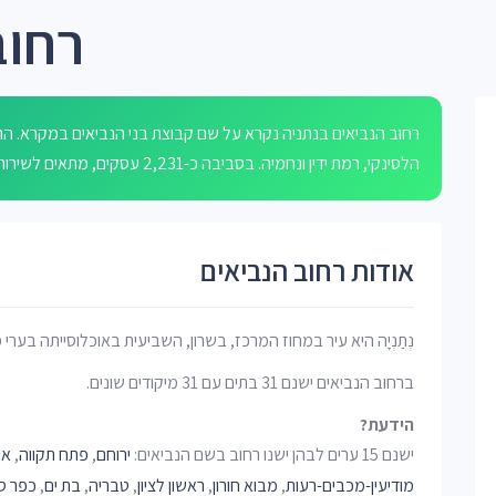
רחוב
רחוב הנביאים בנתניה נקרא על שם קבוצת בני הנביאים במקרא. הרח
הלסינקי, רמת ידין ונחמיה. בסביבה כ-2,231 עסקים, מתאים לשירותים מקומיים ומסחר neighborhood טיפוסי.
אודות רחוב הנביאים
נְתַנְיָה היא עיר במחוז המרכז, בשרון, השביעית באוכלוסייתה בערי 
ברחוב הנביאים ישנם 31 בתים עם 31 מיקודים שונים.
הידעת?
ישנם 15 ערים לבהן ישנו רחוב בשם הנביאים:
ירוחם
,
פתח תקווה
,
או
מודיעין-מכבים-רעות
,
מבוא חורון
,
ראשון לציון
,
טבריה
,
בת ים
,
כפר ס