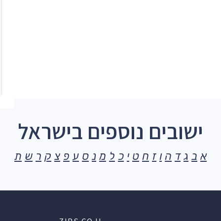
ישובים נוספים בישראל
א
ב
ג
ד
ה
ו
ז
ח
ט
י
כ
ל
מ
נ
ס
ע
פ
צ
ק
ר
ש
ת