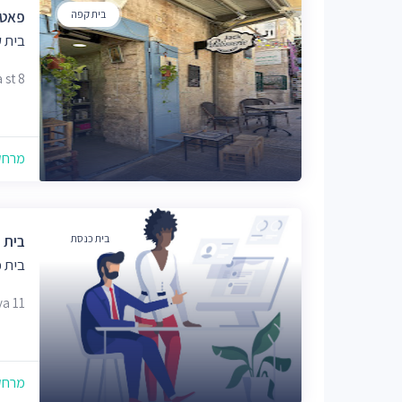
בית קפה
פאטי
בית 
nka st 8
מרחק של
בית כנסת
בית 
בית 
raya 11
מרחק של