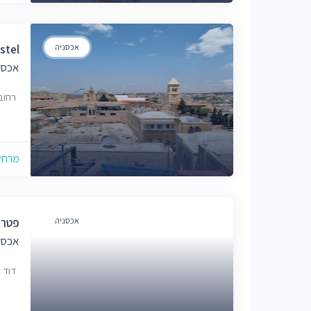
אכסניה
stel
אכסנ
רחוב בַ
מרחק של
אכסניה
פטרה
אכסנ
דוד 1, ירושלים