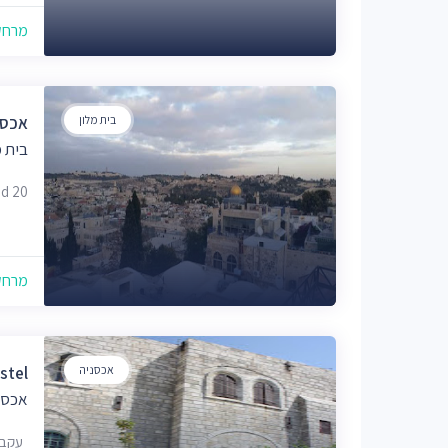
מרחק של
בית מלון
אכסנ
בית מ
Road 20
מרחק של
אכסניה
stel
אכסנ
עקבת 