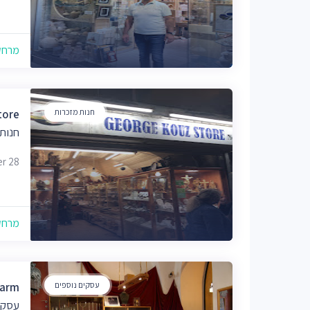
מרחק של
חנות מזכרות
tore
חנות 
rter 28
מרחק של
עסקים נוספים
harm
עסקי