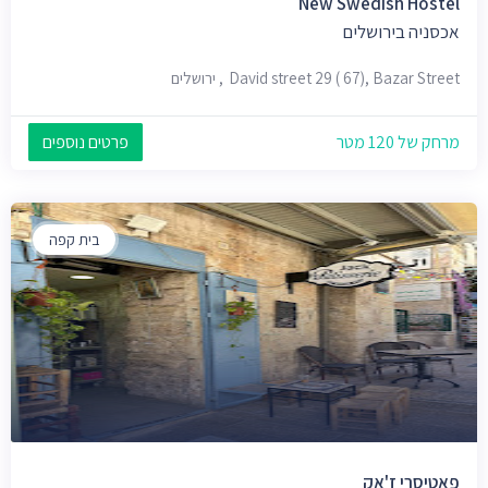
New Swedish Hostel
אכסניה בירושלים
David street 29 ( 67), Bazar Street, ירושלים
מרחק של 120 מטר
פרטים נוספים
בית קפה
פאטיסרי ז'אק