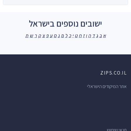
ישובים נוספים בישראל
א
ב
ג
ד
ה
ו
ז
ח
ט
י
כ
ל
מ
נ
ס
ע
פ
צ
ק
ר
ש
ת
ZIPS.CO.IL
אתר המיקודים הישראלי
תנאי שימוש