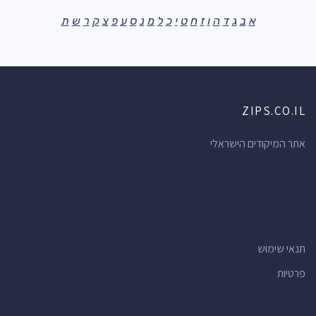
א
ב
ג
ד
ה
ו
ז
ח
ט
י
כ
ל
מ
נ
ס
ע
פ
צ
ק
ר
ש
ת
ZIPS.CO.IL
אתר המיקודים הישראלי
תנאי שימוש
פרטיות