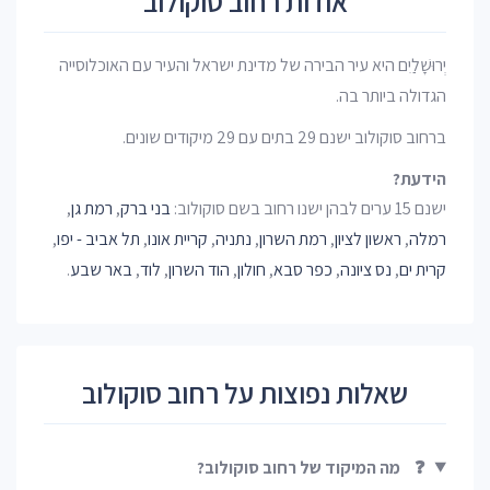
אודות רחוב סוקולוב
יְרוּשָׁלַיִם היא עיר הבירה של מדינת ישראל והעיר עם האוכלוסייה
הגדולה ביותר בה.
ברחוב סוקולוב ישנם 29 בתים עם 29 מיקודים שונים.
הידעת?
ישנם 15 ערים לבהן ישנו רחוב בשם סוקולוב:
בני ברק
,
רמת גן
,
רמלה
,
ראשון לציון
,
רמת השרון
,
נתניה
,
קריית אונו
,
תל אביב - יפו
,
קרית ים
,
נס ציונה
,
כפר סבא
,
חולון
,
הוד השרון
,
לוד
,
באר שבע
.
שאלות נפוצות על רחוב סוקולוב
❓
מה המיקוד של רחוב סוקולוב?