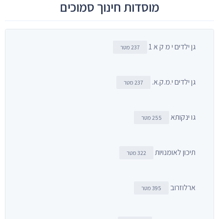
מוסדות חינוך סמוכים
גן ילדים י מ ק א 1
237 מטר
גן ילדים י.מ.ק.א.
237 מטר
גו ינקותא
255 מטר
תיכון לאומנויות
322 מטר
ארלוזרוב
395 מטר