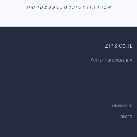
א
ב
ג
ד
ה
ו
ז
ח
ט
י
כ
ל
מ
נ
ס
ע
פ
צ
ק
ר
ש
ת
ZIPS.CO.IL
אתר המיקודים הישראלי
תנאי שימוש
פרטיות